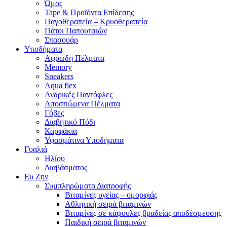
Ώμος
Tape & Προϊόντα Επίδεσης
Παγοθεραπεία – Κρυοθεραπεία
Πάτοι Παπουτσιών
Σπασουάρ
Υποδήματα
Αφρώδη Πέλματα
Memory
Sneakers
Aqua flex
Ανδρικές Παντόφλες
Αποσπώμενα Πέλματα
Γόβες
Διαβητικό Πόδι
Καρφάκια
Υφασμάτινα Υποδήματα
Γυαλιά
Ηλίου
Διαβάσματος
Ευ Ζην
Συμπληρώματα Διατροφής
Βιταμίνες υγείας – ομορφιάς
Αθλητική σειρά βιταμινών
Βιταμίνες σε κάψουλες βραδείας αποδέσμευσης
Παιδική σειρά βιταμινών