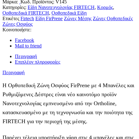
Μάρκα:
Κωδ. Προϊόντος:
V145
Κατηγορίες:
Είδη Νανοτεχνολογίας FIRTECH
,
Κορμός
,
Ορθοπεδικά FIRTECH
,
Ορθοπεδικά Είδη
Ετικέτες
Firtech
Είδη FirPrene
Ζώνες Μέσης
Ζώνες Ορθοπεδικές
Ζώνες Οσφύος
Κοινοποιήστε:
Facebook
Mail to friend
Περιγραφή
Επιπλέον πληροφορίες
Περιγραφή
Η Ορθοπεδική Ζώνη Οσφύος FirPrene με 4 Μπανέλες και
Ρυθμιζόμενες Δέστρες είναι νέο καινοτόμο προϊόν
Νανοτεχνολογίας εμπνευσμένο από την Ortholine,
κατασκευασμένο με τη τεχνογνωσία και την ποιότητα της
FIRTECH για την περιοχή της μέσης.
Παρέχει τέλεια υποστήριξη χάρη στις 4 μπανέλες και στις