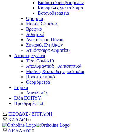
Βασική σειρά βιταμινών
Καραμέλες για το λαιμό
Βοτανοθεραπεία
Ομορφιά
Μασάζ Σώματος
Βρεφικά
Αθλητικά
Ανακούφιση Πόνου
Ζυγαριές Ενηλίκων
Ατμόσφαιρα Δωματίου
Ατομική Υγιεινή
Τέστ Covid-19
Απολυμαντικά – Αντισηπτικά
Μάσκες & ασπίδες προστασίας
Προστατευτικά
Θερμόμετρα
Ιατρικά
Απινιδωτές
Είδη ΕΟΠΥΥ
Προσφορές
Hot
ΕΙΣΟΔΟΣ / ΕΓΓΡΑΦΗ
ΚΑΛΑΘΙ
0
0
ΚΑΛΑΘΙ
0