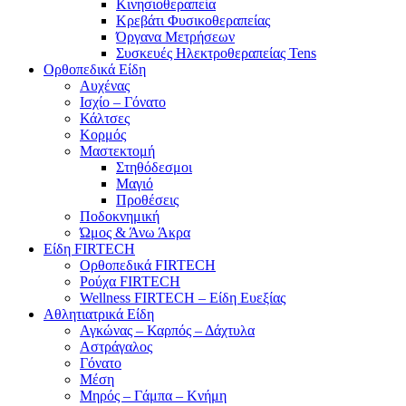
Κινησιοθεραπεία
Κρεβάτι Φυσικοθεραπείας
Όργανα Μετρήσεων
Συσκευές Ηλεκτροθεραπείας Tens
Ορθοπεδικά Είδη
Αυχένας
Ισχίο – Γόνατο
Κάλτσες
Κορμός
Μαστεκτομή
Στηθόδεσμοι
Μαγιό
Προθέσεις
Ποδοκνημική
Ώμος & Άνω Άκρα
Είδη FIRTECH
Ορθοπεδικά FIRTECH
Ρούχα FIRTECH
Wellness FIRTECH – Είδη Ευεξίας
Αθλητιατρικά Είδη
Αγκώνας – Καρπός – Δάχτυλα
Αστράγαλος
Γόνατο
Μέση
Μηρός – Γάμπα – Κνήμη