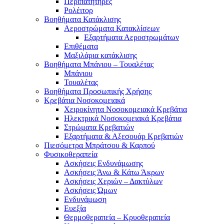
Περιπατητήρες
Ρολέιτορ
Βοηθήματα Κατάκλισης
Αεροστρώματα Κατακλίσεων
Εξαρτήματα Αεροστρωμάτων
Επιθέματα
Μαξιλάρια κατάκλισης
Βοηθήματα Μπάνιου – Τουαλέτας
Μπάνιου
Τουαλέτας
Βοηθήματα Προσωπικής Χρήσης
Κρεβάτια Νοσοκομειακά
Χειροκίνητα Νοσοκομειακά Κρεβάτια
Ηλεκτρικά Νοσοκομειακά Κρεβάτια
Στρώματα Κρεβατιών
Εξαρτήματα & Αξεσουάρ Κρεβατιών
Πιεσόμετρα Μπράτσου & Καρπού
Φυσικοθεραπεία
Ασκήσεις Ενδυνάμωσης
Ασκήσεις Άνω & Κάτω Άκρων
Ασκήσεις Χεριών – Δακτύλων
Ασκήσεις Ώμων
Ενδυνάμωση
Ευεξία
Θερμοθεραπεία – Κρυοθεραπεία