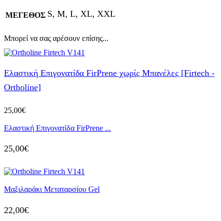
S, M, L, XL, XXL
ΜΕΓΕΘΟΣ
Μπορεί να σας αρέσουν επίσης...
Ελαστική Επιγονατίδα FirPrene χωρίς Μπανέλες [Firtech -
Ortholine]
25,00
€
Ελαστική Επιγονατίδα FirPrene ...
25,00
€
Μαξιλαράκι Μεταταρσίου Gel
22,00
€