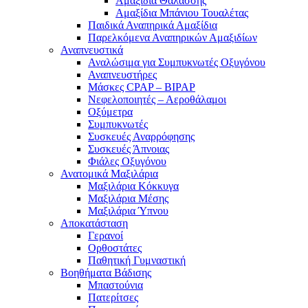
Αμαξίδια Θαλάσσης
Αμαξίδια Μπάνιου Τουαλέτας
Παιδικά Αναπηρικά Αμαξίδια
Παρελκόμενα Αναπηρικών Αμαξιδίων
Αναπνευστικά
Αναλώσιμα για Συμπυκνωτές Οξυγόνου
Αναπνευστήρες
Μάσκες CPAP – BIPAP
Νεφελοποιητές – Αεροθάλαμοι
Οξύμετρα
Συμπυκνωτές
Συσκευές Αναρρόφησης
Συσκευές Άπνοιας
Φιάλες Οξυγόνου
Ανατομικά Μαξιλάρια
Μαξιλάρια Κόκκυγα
Μαξιλάρια Μέσης
Μαξιλάρια Ύπνου
Αποκατάσταση
Γερανοί
Ορθοστάτες
Παθητική Γυμναστική
Βοηθήματα Βάδισης
Μπαστούνια
Πατερίτσες