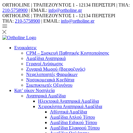
ORTHOLINE | ΤΡΑΠΕΖΟΥΝΤΟΣ 1 - 12134 ΠΕΡΙΣΤΕΡΙ | ΤΗΛ:
210-5758900
| EMAIL:
info@ortholine.gr
ORTHOLINE | ΤΡΑΠΕΖΟΥΝΤΟΣ 1 - 12134 ΠΕΡΙΣΤΕΡΙ
ΤΗΛ:
210-5758900
| EMAIL:
info@ortholine.gr
Ενοικιάσεις
CPM – Συσκευή Παθητικής Κινητοποίησης
Αμαξίδια Αναπηρικά
Γερανοί Ανύψωσης
Ζυγαριά Μωρού (Βρεφοζυγός)
Νεφελοποιητές Φαρμάκων
Νοσοκομειακά Κρεβάτια
Συμπυκνωτές Οξυγόνου
Κατ’ οίκον Νοσηλεία
Αναπηρικά Αμαξίδια
Ηλεκτρικά Αναπηρικά Αμαξίδια
Χειροκίνητα Αναπηρικά Αμαξίδια
Αθλητικά Αμαξίδια
Αμαξίδια Απλού Τύπου
Αμαξίδια Ειδικού Τύπου
Αμαξίδια Ελαφρού Τύπου