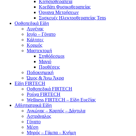
Κινησιοθεραπεία
Κρεβάτι Φυσικοθεραπείας
Όργανα Μετρήσεων
Συσκευές Ηλεκτροθεραπείας Tens
Ορθοπεδικά Είδη
Αυχένας
Ισχίο – Γόνατο
Κάλτσες
Κορμός
Μαστεκτομή
Στηθόδεσμοι
Μαγιό
Προθέσεις
Ποδοκνημική
Ώμος & Άνω Άκρα
Είδη FIRTECH
Ορθοπεδικά FIRTECH
Ρούχα FIRTECH
Wellness FIRTECH – Είδη Ευεξίας
Αθλητιατρικά Είδη
Αγκώνας – Καρπός – Δάχτυλα
Αστράγαλος
Γόνατο
Μέση
Μηρός – Γάμπα – Κνήμη