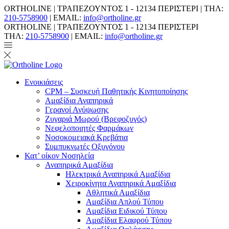
ORTHOLINE | ΤΡΑΠΕΖΟΥΝΤΟΣ 1 - 12134 ΠΕΡΙΣΤΕΡΙ | ΤΗΛ:
210-5758900
| EMAIL:
info@ortholine.gr
ORTHOLINE | ΤΡΑΠΕΖΟΥΝΤΟΣ 1 - 12134 ΠΕΡΙΣΤΕΡΙ
ΤΗΛ:
210-5758900
| EMAIL:
info@ortholine.gr
Ενοικιάσεις
CPM – Συσκευή Παθητικής Κινητοποίησης
Αμαξίδια Αναπηρικά
Γερανοί Ανύψωσης
Ζυγαριά Μωρού (Βρεφοζυγός)
Νεφελοποιητές Φαρμάκων
Νοσοκομειακά Κρεβάτια
Συμπυκνωτές Οξυγόνου
Κατ’ οίκον Νοσηλεία
Αναπηρικά Αμαξίδια
Ηλεκτρικά Αναπηρικά Αμαξίδια
Χειροκίνητα Αναπηρικά Αμαξίδια
Αθλητικά Αμαξίδια
Αμαξίδια Απλού Τύπου
Αμαξίδια Ειδικού Τύπου
Αμαξίδια Ελαφρού Τύπου