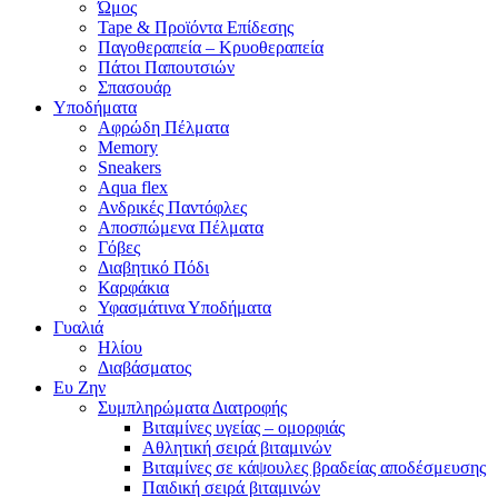
Ώμος
Tape & Προϊόντα Επίδεσης
Παγοθεραπεία – Κρυοθεραπεία
Πάτοι Παπουτσιών
Σπασουάρ
Υποδήματα
Αφρώδη Πέλματα
Memory
Sneakers
Aqua flex
Ανδρικές Παντόφλες
Αποσπώμενα Πέλματα
Γόβες
Διαβητικό Πόδι
Καρφάκια
Υφασμάτινα Υποδήματα
Γυαλιά
Ηλίου
Διαβάσματος
Ευ Ζην
Συμπληρώματα Διατροφής
Βιταμίνες υγείας – ομορφιάς
Αθλητική σειρά βιταμινών
Βιταμίνες σε κάψουλες βραδείας αποδέσμευσης
Παιδική σειρά βιταμινών