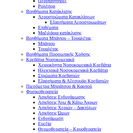
Περιπατητήρες
Ρολέιτορ
Βοηθήματα Κατάκλισης
Αεροστρώματα Κατακλίσεων
Εξαρτήματα Αεροστρωμάτων
Επιθέματα
Μαξιλάρια κατάκλισης
Βοηθήματα Μπάνιου – Τουαλέτας
Μπάνιου
Τουαλέτας
Βοηθήματα Προσωπικής Χρήσης
Κρεβάτια Νοσοκομειακά
Χειροκίνητα Νοσοκομειακά Κρεβάτια
Ηλεκτρικά Νοσοκομειακά Κρεβάτια
Στρώματα Κρεβατιών
Εξαρτήματα & Αξεσουάρ Κρεβατιών
Πιεσόμετρα Μπράτσου & Καρπού
Φυσικοθεραπεία
Ασκήσεις Ενδυνάμωσης
Ασκήσεις Άνω & Κάτω Άκρων
Ασκήσεις Χεριών – Δακτύλων
Ασκήσεις Ώμων
Ενδυνάμωση
Ευεξία
Θερμοθεραπεία – Κρυοθεραπεία