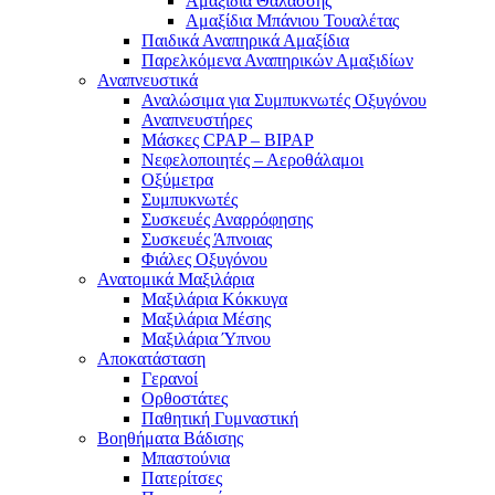
Αμαξίδια Θαλάσσης
Αμαξίδια Μπάνιου Τουαλέτας
Παιδικά Αναπηρικά Αμαξίδια
Παρελκόμενα Αναπηρικών Αμαξιδίων
Αναπνευστικά
Αναλώσιμα για Συμπυκνωτές Οξυγόνου
Αναπνευστήρες
Μάσκες CPAP – BIPAP
Νεφελοποιητές – Αεροθάλαμοι
Οξύμετρα
Συμπυκνωτές
Συσκευές Αναρρόφησης
Συσκευές Άπνοιας
Φιάλες Οξυγόνου
Ανατομικά Μαξιλάρια
Μαξιλάρια Κόκκυγα
Μαξιλάρια Μέσης
Μαξιλάρια Ύπνου
Αποκατάσταση
Γερανοί
Ορθοστάτες
Παθητική Γυμναστική
Βοηθήματα Βάδισης
Μπαστούνια
Πατερίτσες