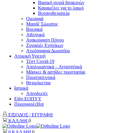
Βασική σειρά βιταμινών
Καραμέλες για το λαιμό
Βοτανοθεραπεία
Ομορφιά
Μασάζ Σώματος
Βρεφικά
Αθλητικά
Ανακούφιση Πόνου
Ζυγαριές Ενηλίκων
Ατμόσφαιρα Δωματίου
Ατομική Υγιεινή
Τέστ Covid-19
Απολυμαντικά – Αντισηπτικά
Μάσκες & ασπίδες προστασίας
Προστατευτικά
Θερμόμετρα
Ιατρικά
Απινιδωτές
Είδη ΕΟΠΥΥ
Προσφορές
Hot
ΕΙΣΟΔΟΣ / ΕΓΓΡΑΦΗ
ΚΑΛΑΘΙ
0
0
ΚΑΛΑΘΙ
0