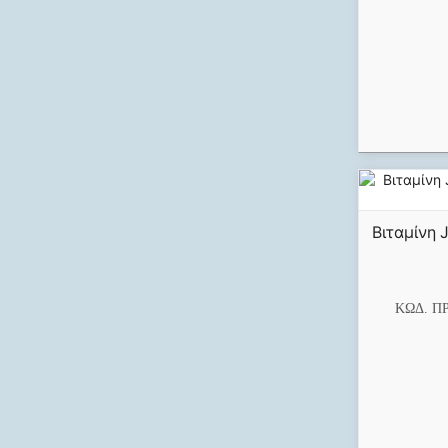
Βιταμίνη 
ΚΩΔ. Π