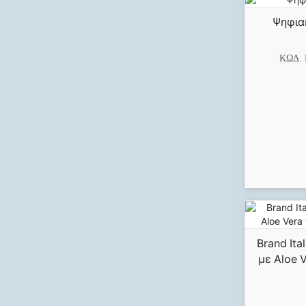
Ψηφια
ΚΩΔ.
Brand Ita
με Aloe 