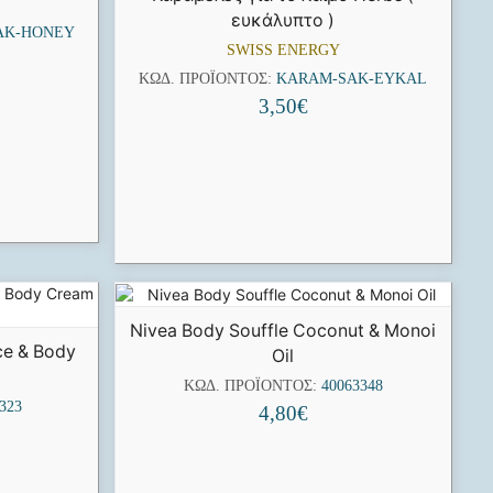
ευκάλυπτο )
AK-HONEY
SWISS ENERGY
ΚΩΔ. ΠΡΟΪΌΝΤΟΣ:
KARAM-SAK-EYKAL
3,50
€
Nivea Body Souffle Coconut & Monoi
ce & Body
Oil
ΚΩΔ. ΠΡΟΪΌΝΤΟΣ:
40063348
323
4,80
€