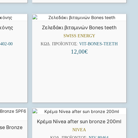
ικόνης
Ζελεδάκι βιταμινών Bones teeth
SWISS ENERGY
402-00
ΚΩΔ. ΠΡΟΪΌΝΤΟΣ:
VIT-BONES-TEETH
12,00
€
Κρέμα Nivea after sun bronze 200ml
nse Bronze
NIVEA
ΚΩΔ. ΠΡΟΪΌΝΤΟΣ:
NIV-80464