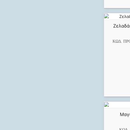
Ζελαδάκ
ΚΩΔ. ΠΡ
Μαγι
ΚΩΔ.