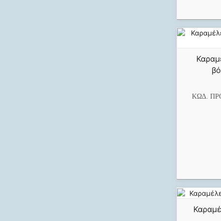
Καραμέ
βό
ΚΩΔ. ΠΡ
Καραμέ