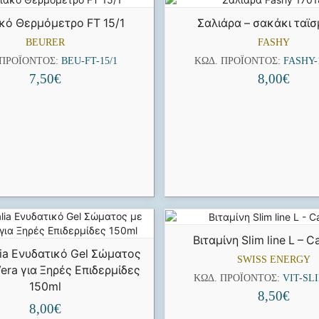
κό Θερμόμετρο FT 15/1
Σαλιάρα – σακάκι ταϊ
BEURER
FASHY
 ΠΡΟΪΌΝΤΟΣ:
BEU-FT-15/1
ΚΩΔ. ΠΡΟΪΌΝΤΟΣ:
FASHY-
7,50
€
8,00
€
Βιταμίνη Slim line L – C
lia Ενυδατικό Gel Σώματος
SWISS ENERGY
Vera για Ξηρές Επιδερμίδες
ΚΩΔ. ΠΡΟΪΌΝΤΟΣ:
VIT-SL
150ml
8,50
€
8,00
€