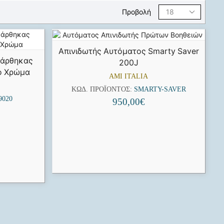
Προβολή
Απινιδωτής Αυτόματος Smarty Saver
Νάρθηκας
200J
ο Χρώμα
AMI ITALIA
ΚΩΔ. ΠΡΟΪΌΝΤΟΣ:
SMARTY-SAVER
9020
950,00
€