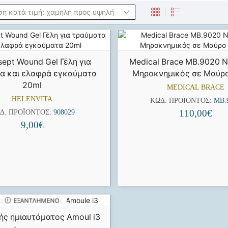
sept Wound Gel Γέλη για
Medical Brace MB.9020 
α και ελαφρά εγκαύματα
Μηροκνημικός σε Μαύρ
20ml
MEDICAL BRACE
HELENVITA
ΚΩΔ. ΠΡΟΪΌΝΤΟΣ:
MB.
110,00
€
Δ. ΠΡΟΪΌΝΤΟΣ:
908029
9,00
€
ΕΞΑΝΤΛΗΜΈΝΟ
ής ημιαυτόματος Amoul i3