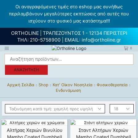
Οι αναγραφόμενες τιμές στο eshop μας συνήθως
περιλαμβάνουν μεγαλύτερες εκπτώσεις από αυτές που
ισχύουν στο φυσικό μας κατάστημα!!!
ORTHOLINE | ΤΡΑΠΕΖΟΥΝΤΟΣ 1 - 12134 ΠΕΡΙΣΤΕΡΙ
ΤΗΛ:
210-5758900
| EMAIL:
info@ortholine.gr
0
ΑΝΑΖΉΤΗΣΗ
Αρχική Σελίδα
Shop
Κατ' Οίκον Νοσηλεία
Φυσικοθεραπεία
Ενδυνάμωση
Αλτήρας Χεριών Βινυλίου
Σταντ Αλτήρων Χεριών
Mambo Coated Dumbbell
Mambo Coated Dumbbell