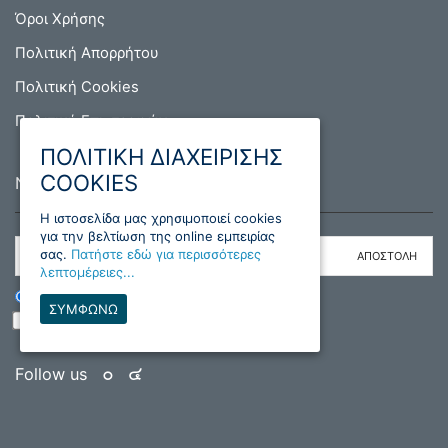
Όροι Χρήσης
Πολιτική Απορρήτου
Πολιτική Cookies
Πολιτική Επιστροφών
ΠΟΛΙΤΙΚΗ ΔΙΑΧΕΙΡΙΣΗΣ
COOKIES
NEWSLETTER
H ιστοσελίδα μας χρησιμοποιεί cookies
για την βελτίωση της online εμπειρίας
σας.
Πατήστε εδώ για περισσότερες
λεπτομέρειες...
ΕΓΓΡΑΦΗ
ΔΙΑΓΡΑΦΗ
ΣΥΜΦΩΝΩ
Διάβασα και συμφωνώ με τους όρους
Follow us