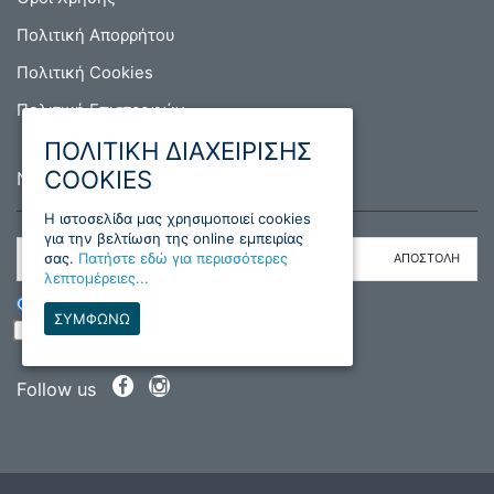
Πολιτική Απορρήτου
Πολιτική Cookies
Πολιτική Επιστροφών
ΠΟΛΙΤΙΚΗ ΔΙΑΧΕΙΡΙΣΗΣ
COOKIES
NEWSLETTER
H ιστοσελίδα μας χρησιμοποιεί cookies
για την βελτίωση της online εμπειρίας
σας.
Πατήστε εδώ για περισσότερες
λεπτομέρειες...
ΕΓΓΡΑΦΗ
ΔΙΑΓΡΑΦΗ
ΣΥΜΦΩΝΩ
Διάβασα και συμφωνώ με τους όρους
Follow us