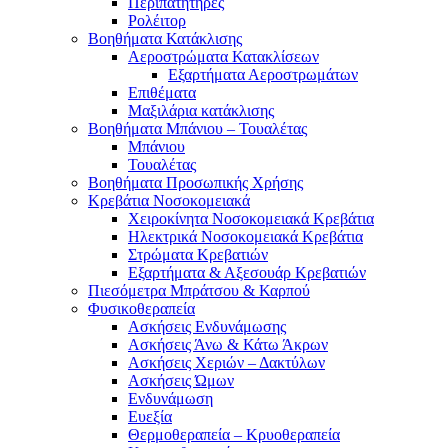
Περιπατητήρες
Ρολέιτορ
Βοηθήματα Κατάκλισης
Αεροστρώματα Κατακλίσεων
Εξαρτήματα Αεροστρωμάτων
Επιθέματα
Μαξιλάρια κατάκλισης
Βοηθήματα Μπάνιου – Τουαλέτας
Μπάνιου
Τουαλέτας
Βοηθήματα Προσωπικής Χρήσης
Κρεβάτια Νοσοκομειακά
Χειροκίνητα Νοσοκομειακά Κρεβάτια
Ηλεκτρικά Νοσοκομειακά Κρεβάτια
Στρώματα Κρεβατιών
Εξαρτήματα & Αξεσουάρ Κρεβατιών
Πιεσόμετρα Μπράτσου & Καρπού
Φυσικοθεραπεία
Ασκήσεις Ενδυνάμωσης
Ασκήσεις Άνω & Κάτω Άκρων
Ασκήσεις Χεριών – Δακτύλων
Ασκήσεις Ώμων
Ενδυνάμωση
Ευεξία
Θερμοθεραπεία – Κρυοθεραπεία