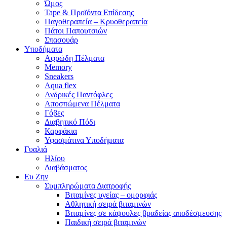
Ώμος
Tape & Προϊόντα Επίδεσης
Παγοθεραπεία – Κρυοθεραπεία
Πάτοι Παπουτσιών
Σπασουάρ
Υποδήματα
Αφρώδη Πέλματα
Memory
Sneakers
Aqua flex
Ανδρικές Παντόφλες
Αποσπώμενα Πέλματα
Γόβες
Διαβητικό Πόδι
Καρφάκια
Υφασμάτινα Υποδήματα
Γυαλιά
Ηλίου
Διαβάσματος
Ευ Ζην
Συμπληρώματα Διατροφής
Βιταμίνες υγείας – ομορφιάς
Αθλητική σειρά βιταμινών
Βιταμίνες σε κάψουλες βραδείας αποδέσμευσης
Παιδική σειρά βιταμινών