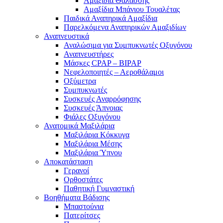
Αμαξίδια Θαλάσσης
Αμαξίδια Μπάνιου Τουαλέτας
Παιδικά Αναπηρικά Αμαξίδια
Παρελκόμενα Αναπηρικών Αμαξιδίων
Αναπνευστικά
Αναλώσιμα για Συμπυκνωτές Οξυγόνου
Αναπνευστήρες
Μάσκες CPAP – BIPAP
Νεφελοποιητές – Αεροθάλαμοι
Οξύμετρα
Συμπυκνωτές
Συσκευές Αναρρόφησης
Συσκευές Άπνοιας
Φιάλες Οξυγόνου
Ανατομικά Μαξιλάρια
Μαξιλάρια Κόκκυγα
Μαξιλάρια Μέσης
Μαξιλάρια Ύπνου
Αποκατάσταση
Γερανοί
Ορθοστάτες
Παθητική Γυμναστική
Βοηθήματα Βάδισης
Μπαστούνια
Πατερίτσες