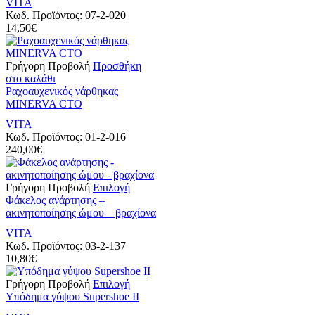
VITA
έχει
στη
Κωδ. Προϊόντος:
07-2-020
πολλαπλές
σελίδα
14,50
€
παραλλαγές.
του
Οι
προϊόντος
επιλογές
Γρήγορη Προβολή
Προσθήκη
μπορούν
στο καλάθι
να
Ραχοαυχενικός νάρθηκας
επιλεγούν
MINERVA CTO
στη
σελίδα
VITA
του
Κωδ. Προϊόντος:
01-2-016
προϊόντος
240,00
€
Αυτό
Γρήγορη Προβολή
Επιλογή
το
Φάκελος ανάρτησης –
προϊόν
ακινητοποίησης ώμου – βραχίονα
έχει
VITA
πολλαπλές
Κωδ. Προϊόντος:
03-2-137
παραλλαγές.
10,80
€
Οι
επιλογές
Αυτό
Γρήγορη Προβολή
Επιλογή
μπορούν
το
Υπόδημα γύψου Supershoe II
να
προϊόν
επιλεγούν