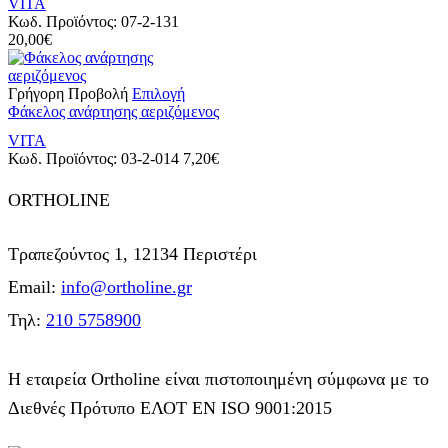
VITA
έχει
στη
Κωδ. Προϊόντος:
07-2-131
πολλαπλές
σελίδα
20,00
€
παραλλαγές.
του
Οι
προϊόντος
επιλογές
Αυτό
Γρήγορη Προβολή
Επιλογή
μπορούν
το
Φάκελος ανάρτησης αεριζόμενος
να
προϊόν
επιλεγούν
VITA
έχει
στη
Κωδ. Προϊόντος:
03-2-014
7,20
€
πολλαπλές
σελίδα
παραλλαγές.
του
ORTHOLINE
Οι
προϊόντος
επιλογές
μπορούν
Τραπεζούντος 1, 12134 Περιστέρι
να
επιλεγούν
Email:
info@ortholine.gr
στη
σελίδα
Τηλ:
210 5758900
του
προϊόντος
Η εταιρεία Ortholine είναι πιστοποιημένη σύμφωνα με το
Διεθνές Πρότυπο ΕΛΟΤ ΕΝ ISO 9001:2015