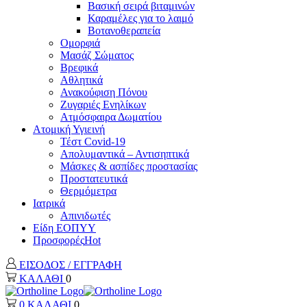
Βασική σειρά βιταμινών
Καραμέλες για το λαιμό
Βοτανοθεραπεία
Ομορφιά
Μασάζ Σώματος
Βρεφικά
Αθλητικά
Ανακούφιση Πόνου
Ζυγαριές Ενηλίκων
Ατμόσφαιρα Δωματίου
Ατομική Υγιεινή
Τέστ Covid-19
Απολυμαντικά – Αντισηπτικά
Μάσκες & ασπίδες προστασίας
Προστατευτικά
Θερμόμετρα
Ιατρικά
Απινιδωτές
Είδη ΕΟΠΥΥ
Προσφορές
Hot
ΕΙΣΟΔΟΣ / ΕΓΓΡΑΦΗ
ΚΑΛΑΘΙ
0
0
ΚΑΛΑΘΙ
0