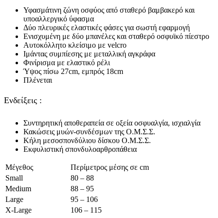
Υφασμάτινη ζώνη οσφύος από σταθερό βαμβακερό και
υποαλλεργικό ύφασμα
Δύο πλευρικές ελαστικές φάσες για σωστή εφαρμογή
Ενισχυμένη με δύο μπανέλες και σταθερό οσφυϊκό πίεστρο
Αυτοκόλλητο κλείσιμο με velcro
Ιμάντας συμπίεσης με μεταλλική αγκράφα
Φινίρισμα με ελαστικό ρέλι
Ύψος πίσω 27cm, εμπρός 18cm
Πλένεται
Ενδείξεις :
Συντηρητική αποθεραπεία σε οξεία οσφυαλγία, ισχιαλγία
Κακώσεις μυών-συνδέσμων της Ο.Μ.Σ.Σ.
Κήλη μεσοσπονδύλιου δίσκου Ο.Μ.Σ.Σ.
Εκφυλιστική σπονδυλοαρθροπάθεια
Μέγεθος
Περίμετρος μέσης σε cm
Small
80 – 88
Medium
88 – 95
Large
95 – 106
X-Large
106 – 115