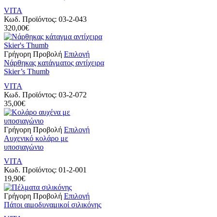
παραλλαγές.
προϊόντος
VITA
Οι
Κωδ. Προϊόντος:
03-2-043
επιλογές
320,00
€
μπορούν
να
επιλεγούν
Αυτό
Γρήγορη Προβολή
Επιλογή
στη
το
Νάρθηκας κατάγματος αντίχειρα
σελίδα
προϊόν
Skier’s Thumb
του
έχει
προϊόντος
VITA
πολλαπλές
Κωδ. Προϊόντος:
03-2-072
παραλλαγές.
35,00
€
Οι
επιλογές
μπορούν
Αυτό
Γρήγορη Προβολή
Επιλογή
να
το
Αυχενικό κολάρο με
επιλεγούν
προϊόν
υποσιαγώνιο
στη
έχει
σελίδα
VITA
πολλαπλές
του
Κωδ. Προϊόντος:
01-2-001
παραλλαγές.
προϊόντος
19,90
€
Οι
επιλογές
Αυτό
Γρήγορη Προβολή
Επιλογή
μπορούν
το
Πάτοι αιμοδυναμικοί σιλικόνης
να
προϊόν
επιλεγούν