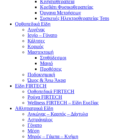
Κινησιοθεραπεία
Κρεβάτι Φυσικοθεραπείας
Όργανα Μετρήσεων
Συσκευές Ηλεκτροθεραπείας Tens
Ορθοπεδικά Είδη
Αυχένας
Ισχίο – Γόνατο
Κάλτσες
Κορμός
Μαστεκτομή
Στηθόδεσμοι
Μαγιό
Προθέσεις
Ποδοκνημική
Ώμος & Άνω Άκρα
Είδη FIRTECH
Ορθοπεδικά FIRTECH
Ρούχα FIRTECH
Wellness FIRTECH – Είδη Ευεξίας
Αθλητιατρικά Είδη
Αγκώνας – Καρπός – Δάχτυλα
Αστράγαλος
Γόνατο
Μέση
Μηρός – Γάμπα – Κνήμη