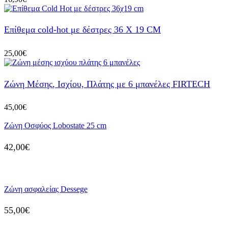
Επίθεμα cold-hot με δέστρες 36 X 19 CM
25,00
€
Ζώνη Μέσης, Ισχίου, Πλάτης με 6 μπανέλες FIRTECH
45,00
€
Ζώνη Οσφύος Lobostate 25 cm
42,00
€
Ζώνη ασφαλείας Dessege
55,00
€