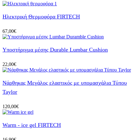
Ηλεκτρική Θερμοφόρα FIRTECH
67,00
€
Υποστήριγμα μέσης Durable Lumbar Cushion
22,00
€
Νάρθηκας Μεγάλος ελαστικός με υπομασχάλια Τύπου
Taylor
120,00
€
Warm - ice gel FIRTECH
16,90
€