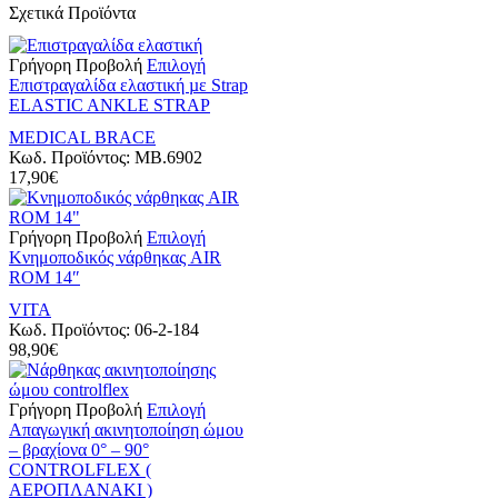
Σχετικά Προϊόντα
Αυτό
Γρήγορη Προβολή
Επιλογή
το
Επιστραγαλίδα ελαστική µε Strap
προϊόν
ELASTIC ANKLE STRAP
έχει
MEDICAL BRACE
πολλαπλές
Κωδ. Προϊόντος:
MB.6902
παραλλαγές.
17,90
€
Οι
επιλογές
μπορούν
Αυτό
Γρήγορη Προβολή
Επιλογή
να
το
Κνημοποδικός νάρθηκας AIR
επιλεγούν
προϊόν
ROM 14″
στη
έχει
σελίδα
VITA
πολλαπλές
του
Κωδ. Προϊόντος:
06-2-184
παραλλαγές.
προϊόντος
98,90
€
Οι
επιλογές
μπορούν
Αυτό
Γρήγορη Προβολή
Επιλογή
να
το
Απαγωγική ακινητοποίηση ώμου
επιλεγούν
προϊόν
– βραχίονα 0° – 90°
στη
έχει
CONTROLFLEX (
σελίδα
πολλαπλές
ΑΕΡΟΠΛΑΝΑΚΙ )
του