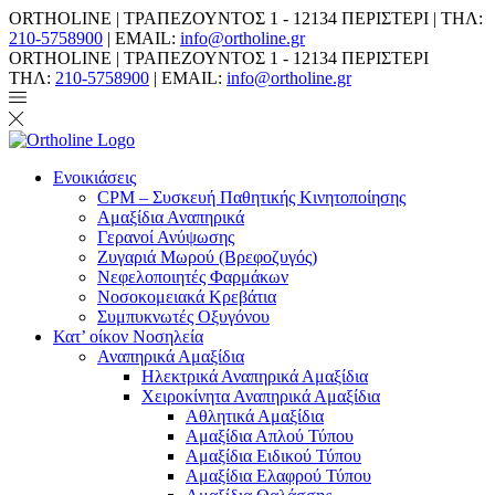
ORTHOLINE | ΤΡΑΠΕΖΟΥΝΤΟΣ 1 - 12134 ΠΕΡΙΣΤΕΡΙ | ΤΗΛ:
210-5758900
| EMAIL:
info@ortholine.gr
ORTHOLINE | ΤΡΑΠΕΖΟΥΝΤΟΣ 1 - 12134 ΠΕΡΙΣΤΕΡΙ
ΤΗΛ:
210-5758900
| EMAIL:
info@ortholine.gr
Ενοικιάσεις
CPM – Συσκευή Παθητικής Κινητοποίησης
Αμαξίδια Αναπηρικά
Γερανοί Ανύψωσης
Ζυγαριά Μωρού (Βρεφοζυγός)
Νεφελοποιητές Φαρμάκων
Νοσοκομειακά Κρεβάτια
Συμπυκνωτές Οξυγόνου
Κατ’ οίκον Νοσηλεία
Αναπηρικά Αμαξίδια
Ηλεκτρικά Αναπηρικά Αμαξίδια
Χειροκίνητα Αναπηρικά Αμαξίδια
Αθλητικά Αμαξίδια
Αμαξίδια Απλού Τύπου
Αμαξίδια Ειδικού Τύπου
Αμαξίδια Ελαφρού Τύπου