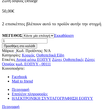
Ζώνη οσφύος Dessege
50,00
€
2 επισκέπτες βλέπουν αυτό το προϊόν αυτήν την στιγμή
ΜΕΓΕΘΟΣ
Εκκαθάριση
Ζώνη
οσφύος
Προσθήκη στο καλάθι
Dessege
Μάρκα:
Κωδ. Προϊόντος:
N/A
ποσότητα
Κατηγορίες:
Κορμός
,
Ορθοπεδικά Είδη
Ετικέτες
Αγορά μέσω ΕΟΠΥΥ
Ζώνες Ορθοπεδικές
Ζώνες
Οσφύος
κωδ. ΕΟΠΥΥ - 00111
Κοινοποιήστε:
Facebook
Mail to friend
Περιγραφή
Επιπλέον πληροφορίες
ΗΛΕΚΤΡΟΝΙΚΗ ΣΥΝΤΑΓΟΓΡΑΦΗΣΗ ΕΟΠΥΥ
Περιγραφή