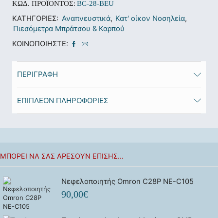
ΚΩΔ. ΠΡΟΪΌΝΤΟΣ:
BC-28-BEU
ΚΑΤΗΓΟΡΊΕΣ:
Αναπνευστικά
,
Κατ' οίκον Νοσηλεία
,
Πιεσόμετρα Μπράτσου & Καρπού
ΚΟΙΝΟΠΟΙΉΣΤΕ:
ΠΕΡΙΓΡΑΦΉ
ΕΠΙΠΛΈΟΝ ΠΛΗΡΟΦΟΡΊΕΣ
ΜΠΟΡΕΊ ΝΑ ΣΑΣ ΑΡΈΣΟΥΝ ΕΠΊΣΗΣ...
Νεφελοποιητής Omron C28P NE-C105
90,00
€