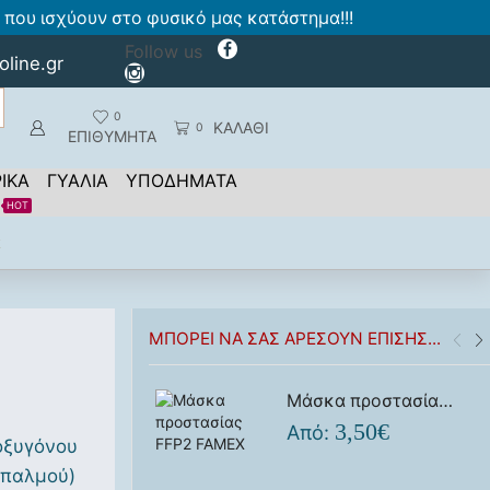
που ισχύουν στο φυσικό μας κατάστημα!!!
Follow us
oline.gr
0
ΚΑΛΑΘΙ
0
ΕΠΙΘΥΜΗΤΑ
ΙΚΑ
ΓΥΑΛΙΑ
ΥΠΟΔΗΜΑΤΑ
HOT
α
ΜΠΟΡΕΊ ΝΑ ΣΑΣ ΑΡΈΣΟΥΝ ΕΠΊΣΗΣ...
Μάσκα προστασίας FFP2 FAMEX
3,50
€
Από:
οξυγόνου
 παλμού)