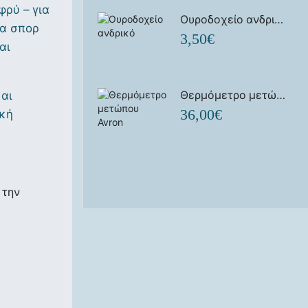
φρύ – για
Ουροδοχείο ανδρικό
ια σπορ
3,50
€
αι
Θερμόμετρο μετώπου Avron
και
36,00
€
ική
 την