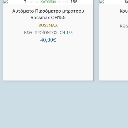
ΚΑΤΌΠΙΝ
ΠΑΡΑΓΓΕΛΊΑΣ
Αυτόματο Πιεσόμετρο μπράτσου
Κου
Rossmax CH155
ROSSMAX
ΚΩΔ
ΚΩΔ. ΠΡΟΪΌΝΤΟΣ:
CH-155
40,00
€