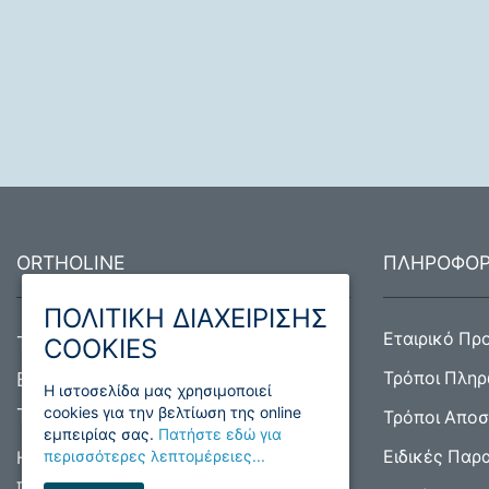
ORTHOLINE
ΠΛΗΡΟΦΟΡ
ΠΟΛΙΤΙΚΗ ΔΙΑΧΕΙΡΙΣΗΣ
Εταιρικό Πρ
Τραπεζούντος 1, 12134 Περιστέρι
COOKIES
Email:
info@ortholine.gr
Τρόποι Πλη
H ιστοσελίδα μας χρησιμοποιεί
cookies για την βελτίωση της online
Τηλ:
210 5758900
Τρόποι Απο
εμπειρίας σας.
Πατήστε εδώ για
περισσότερες λεπτομέρειες...
Ειδικές Παρ
Η εταιρεία Ortholine είναι
πιστοποιημένη σύμφωνα με το Διεθνές