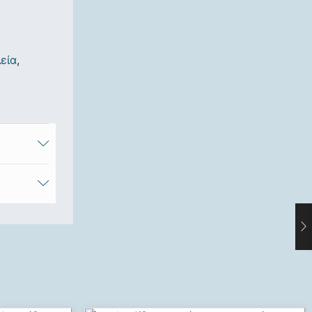
εία
,