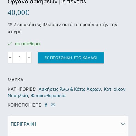
Όργανο ασκήσεων με πεντάλ
40,00
€
2 επισκέπτες βλέπουν αυτό το προϊόν αυτήν την
στιγμή
σε απόθεμα
ΠΡΟΣΘΉΚΗ ΣΤΟ ΚΑΛΆΘΙ
ΜΆΡΚΑ:
ΚΑΤΗΓΟΡΊΕΣ:
Ασκήσεις Άνω & Κάτω Άκρων
,
Κατ' οίκον
Νοσηλεία
,
Φυσικοθεραπεία
ΚΟΙΝΟΠΟΙΉΣΤΕ:
ΠΕΡΙΓΡΑΦΉ