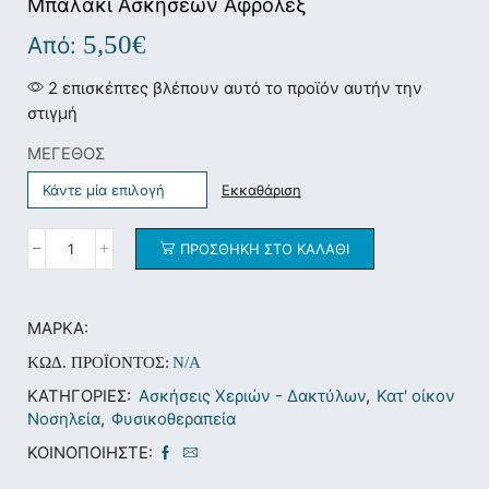
Μπαλάκι Ασκήσεων Αφρολέξ
5,50
€
Από:
2 επισκέπτες βλέπουν αυτό το προϊόν αυτήν την
στιγμή
ΜΕΓΕΘΟΣ
Εκκαθάριση
ΠΡΟΣΘΉΚΗ ΣΤΟ ΚΑΛΆΘΙ
ΜΆΡΚΑ:
ΚΩΔ. ΠΡΟΪΌΝΤΟΣ:
N/A
ΚΑΤΗΓΟΡΊΕΣ:
Ασκήσεις Χεριών - Δακτύλων
,
Κατ' οίκον
Νοσηλεία
,
Φυσικοθεραπεία
ΚΟΙΝΟΠΟΙΉΣΤΕ: