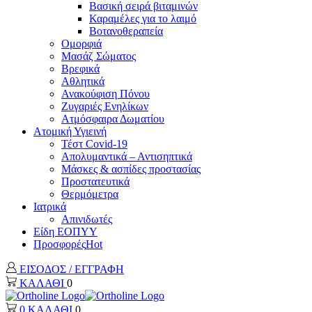
Βασική σειρά βιταμινών
Καραμέλες για το λαιμό
Βοτανοθεραπεία
Ομορφιά
Μασάζ Σώματος
Βρεφικά
Αθλητικά
Ανακούφιση Πόνου
Ζυγαριές Ενηλίκων
Ατμόσφαιρα Δωματίου
Ατομική Υγιεινή
Τέστ Covid-19
Απολυμαντικά – Αντισηπτικά
Μάσκες & ασπίδες προστασίας
Προστατευτικά
Θερμόμετρα
Ιατρικά
Απινιδωτές
Είδη ΕΟΠΥΥ
Προσφορές
Hot
ΕΙΣΟΔΟΣ / ΕΓΓΡΑΦΗ
ΚΑΛΑΘΙ
0
0
ΚΑΛΑΘΙ
0