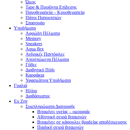
Ώμος
Tape & Προϊόντα Επίδεσης
Παγοθεραπεία – Κρυοθεραπεία
Πάτοι Παπουτσιών
Σπασουάρ
Υποδήματα
Αφρώδη Πέλματα
Memory
Sneakers
Aqua flex
Ανδρικές Παντόφλες
Αποσπώμενα Πέλματα
Γόβες
Διαβητικό Πόδι
Καρφάκια
Υφασμάτινα Υποδήματα
Γυαλιά
Ηλίου
Διαβάσματος
Ευ Ζην
Συμπληρώματα Διατροφής
Βιταμίνες υγείας – ομορφιάς
Αθλητική σειρά βιταμινών
Βιταμίνες σε κάψουλες βραδείας αποδέσμευσης
Παιδική σειρά βιταμινών