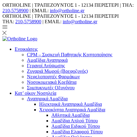
ORTHOLINE | ΤΡΑΠΕΖΟΥΝΤΟΣ 1 - 12134 ΠΕΡΙΣΤΕΡΙ | ΤΗΛ:
210-5758900
| EMAIL:
info@ortholine.gr
ORTHOLINE | ΤΡΑΠΕΖΟΥΝΤΟΣ 1 - 12134 ΠΕΡΙΣΤΕΡΙ
ΤΗΛ:
210-5758900
| EMAIL:
info@ortholine.gr
Ενοικιάσεις
CPM – Συσκευή Παθητικής Κινητοποίησης
Αμαξίδια Αναπηρικά
Γερανοί Ανύψωσης
Ζυγαριά Μωρού (Βρεφοζυγός)
Νεφελοποιητές Φαρμάκων
Νοσοκομειακά Κρεβάτια
Συμπυκνωτές Οξυγόνου
Κατ’ οίκον Νοσηλεία
Αναπηρικά Αμαξίδια
Ηλεκτρικά Αναπηρικά Αμαξίδια
Χειροκίνητα Αναπηρικά Αμαξίδια
Αθλητικά Αμαξίδια
Αμαξίδια Απλού Τύπου
Αμαξίδια Ειδικού Τύπου
Αμαξίδια Ελαφρού Τύπου