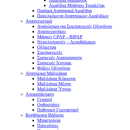
Αμαξίδια Θαλάσσης
Αμαξίδια Μπάνιου Τουαλέτας
Παιδικά Αναπηρικά Αμαξίδια
Παρελκόμενα Αναπηρικών Αμαξιδίων
Αναπνευστικά
Αναλώσιμα για Συμπυκνωτές Οξυγόνου
Αναπνευστήρες
Μάσκες CPAP – BIPAP
Νεφελοποιητές – Αεροθάλαμοι
Οξύμετρα
Συμπυκνωτές
Συσκευές Αναρρόφησης
Συσκευές Άπνοιας
Φιάλες Οξυγόνου
Ανατομικά Μαξιλάρια
Μαξιλάρια Κόκκυγα
Μαξιλάρια Μέσης
Μαξιλάρια Ύπνου
Αποκατάσταση
Γερανοί
Ορθοστάτες
Παθητική Γυμναστική
Βοηθήματα Βάδισης
Μπαστούνια
Πατερίτσες