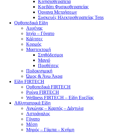
Κινησιοθεραπεία
Κρεβάτι Φυσικοθεραπείας
Όργανα Μετρήσεων
Συσκευές Ηλεκτροθεραπείας Tens
Ορθοπεδικά Είδη
Αυχένας
Ισχίο – Γόνατο
Κάλτσες
Κορμός
Μαστεκτομή
Στηθόδεσμοι
Μαγιό
Προθέσεις
Ποδοκνημική
Ώμος & Άνω Άκρα
Είδη FIRTECH
Ορθοπεδικά FIRTECH
Ρούχα FIRTECH
Wellness FIRTECH – Είδη Ευεξίας
Αθλητιατρικά Είδη
Αγκώνας – Καρπός – Δάχτυλα
Αστράγαλος
Γόνατο
Μέση
Μηρός – Γάμπα – Κνήμη