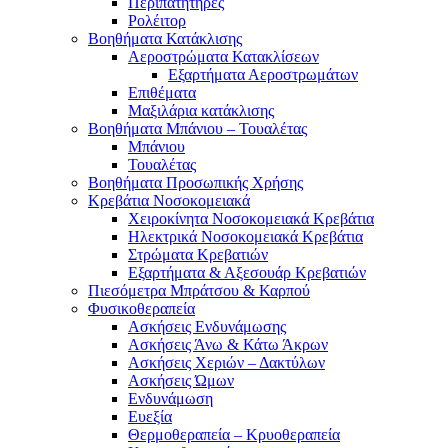
Περιπατητήρες
Ρολέιτορ
Βοηθήματα Κατάκλισης
Αεροστρώματα Κατακλίσεων
Εξαρτήματα Αεροστρωμάτων
Επιθέματα
Μαξιλάρια κατάκλισης
Βοηθήματα Μπάνιου – Τουαλέτας
Μπάνιου
Τουαλέτας
Βοηθήματα Προσωπικής Χρήσης
Κρεβάτια Νοσοκομειακά
Χειροκίνητα Νοσοκομειακά Κρεβάτια
Ηλεκτρικά Νοσοκομειακά Κρεβάτια
Στρώματα Κρεβατιών
Εξαρτήματα & Αξεσουάρ Κρεβατιών
Πιεσόμετρα Μπράτσου & Καρπού
Φυσικοθεραπεία
Ασκήσεις Ενδυνάμωσης
Ασκήσεις Άνω & Κάτω Άκρων
Ασκήσεις Χεριών – Δακτύλων
Ασκήσεις Ώμων
Ενδυνάμωση
Ευεξία
Θερμοθεραπεία – Κρυοθεραπεία