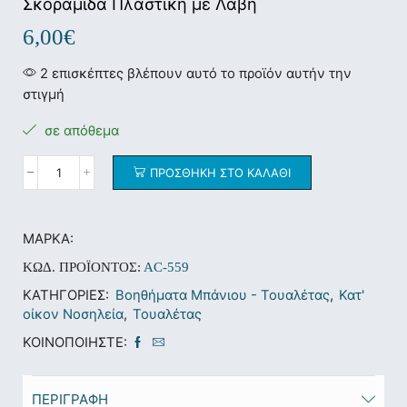
Σκοραμίδα Πλαστική με Λαβή
6,00
€
2 επισκέπτες βλέπουν αυτό το προϊόν αυτήν την
στιγμή
σε απόθεμα
ΠΡΟΣΘΉΚΗ ΣΤΟ ΚΑΛΆΘΙ
ΜΆΡΚΑ:
ΚΩΔ. ΠΡΟΪΌΝΤΟΣ:
AC-559
ΚΑΤΗΓΟΡΊΕΣ:
Βοηθήματα Μπάνιου - Τουαλέτας
,
Κατ'
οίκον Νοσηλεία
,
Τουαλέτας
ΚΟΙΝΟΠΟΙΉΣΤΕ:
ΠΕΡΙΓΡΑΦΉ