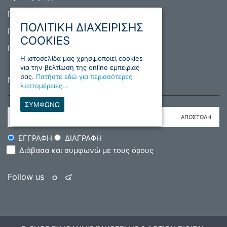
Πολιτική Απορρήτου
ΠΟΛΙΤΙΚΗ ΔΙΑΧΕΙΡΙΣΗΣ
Πολιτική Cookies
COOKIES
Πολιτική Επιστροφών
H ιστοσελίδα μας χρησιμοποιεί cookies
για την βελτίωση της online εμπειρίας
σας.
Πατήστε εδώ για περισσότερες
NEWSLETTER
λεπτομέρειες...
ΣΥΜΦΩΝΩ
ΕΓΓΡΑΦΗ
ΔΙΑΓΡΑΦΗ
Διάβασα και συμφωνώ με τους όρους
Follow us