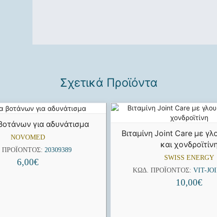
Σχετικά Προϊόντα
βοτάνων για αδυνάτισμα
Βιταμίνη Joint Care με γ
NOVOMED
και χονδροϊτίν
. ΠΡΟΪΌΝΤΟΣ:
20309389
SWISS ENERGY
6,00
€
ΚΩΔ. ΠΡΟΪΌΝΤΟΣ:
VIT-JO
10,00
€