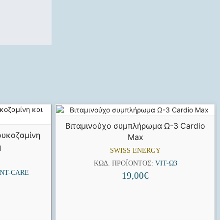
Βιταμινούχο συμπλήρωμα Ω-3 Cardio
λουκοζαμίνη
Max
η
SWISS ENERGY
ΚΩΔ. ΠΡΟΪΌΝΤΟΣ:
VIT-Ω3
INT-CARE
19,00
€