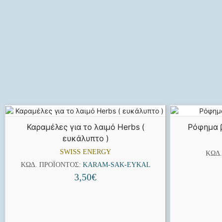
Καραμέλες για το λαιμό Herbs (
Ρόφημα 
ευκάλυπτο )
SWISS ENERGY
ΚΩΔ
ΚΩΔ. ΠΡΟΪΌΝΤΟΣ:
KARAM-SAK-EYKAL
3,50
€