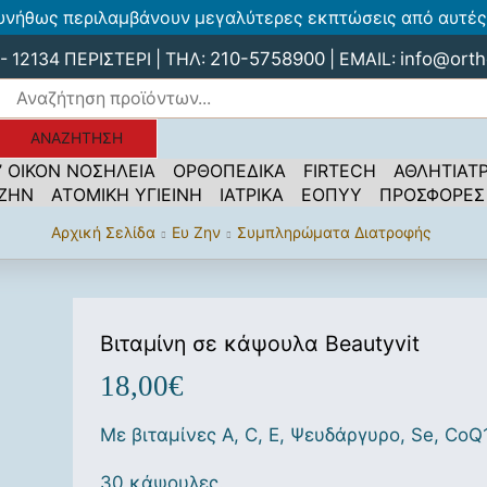
υνήθως περιλαμβάνουν μεγαλύτερες εκπτώσεις από αυτές 
210-5758900
info@orth
 12134 ΠΕΡΙΣΤΕΡΙ | ΤΗΛ:
| EMAIL:
ΑΝΑΖΉΤΗΣΗ
’ ΟΙΚΟΝ ΝΟΣΗΛΕΙΑ
ΟΡΘΟΠΕΔΙΚΑ
FIRTECH
ΑΘΛΗΤΙΑΤΡ
 ΖΗΝ
ΑΤΟΜΙΚΗ ΥΓΙΕΙΝΗ
ΙΑΤΡΙΚΑ
ΕΟΠΥΥ
ΠΡΟΣΦΟΡΕΣ
Αρχική Σελίδα
Ευ Ζην
Συμπληρώματα Διατροφής
Βιταμίνη σε κάψουλα Beautyvit
18,00
€
Με βιταμίνες A, C, E, Ψευδάργυρο, Se, CoQ1
30 κάψουλες.