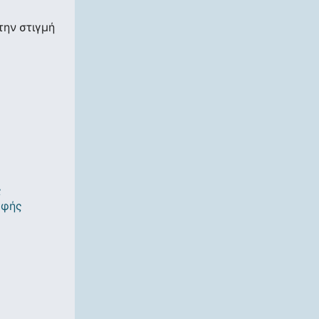
την στιγμή
ς
οφής