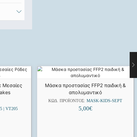
ε Μεσαίες
Μάσκα προστασίας FFP2 παιδική &
rakes
απολυμαντικό
ΚΩΔ. ΠΡΟΪΌΝΤΟΣ:
MASK-KIDS-SEPT
5,00
€
5 | VT205