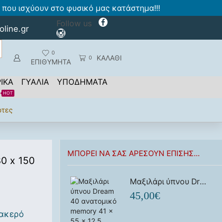
που ισχύουν στο φυσικό μας κατάστημα!!!
Follow us
oline.gr
0
ΚΑΛΑΘΙ
0
ΕΠΙΘΥΜΗΤΑ
ΙΚΑ
ΓΥΑΛΙΑ
ΥΠΟΔΗΜΑΤΑ
HOT
ρτες
ΜΠΟΡΕΊ ΝΑ ΣΑΣ ΑΡΈΣΟΥΝ ΕΠΊΣΗΣ...
0 x 150
Μαξιλάρι ύπνου Dream 40 ανατομικό memory 41 x 55 x 12.5
45,00
€
βακερό