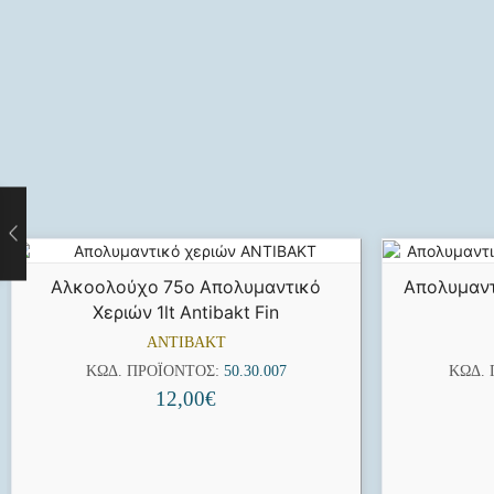
Αλκοολούχο 75ο Απολυμαντικό
Απολυμαντ
Χεριών 1lt Antibakt Fin
ANTIBAKT
ΚΩΔ. ΠΡΟΪΌΝΤΟΣ:
50.30.007
ΚΩΔ.
12,00
€