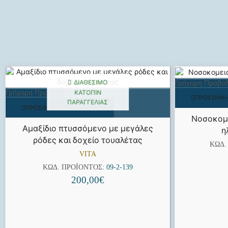
Γρήγορη Προβο
ΔΙΑΘΈΣΙΜΟ
Γρήγορη Προβολή
ΚΑΤΌΠΙΝ
ΠΡΟΣΘΉΚΗ
ΠΑΡΑΓΓΕΛΊΑΣ
ΠΡΟΣΘΉΚΗ ΣΤΟ ΚΑΛΆΘΙ
Νοσοκομε
Αμαξίδιο πτυσσόμενο με μεγάλες
η
ρόδες και δοχείο τουαλέτας
ΚΩΔ.
VITA
ΚΩΔ. ΠΡΟΪΌΝΤΟΣ:
09-2-139
200,00
€