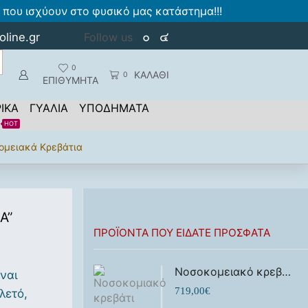
που ισχύουν στο φυσικό μας κατάστημα!!!
oline.gr
Follow us
0
ΚΑΛΑΘΙ
0
ΕΠΙΘΥΜΗΤΑ
ΙΚΑ
ΓΥΑΛΙΑ
ΥΠΟΔΗΜΑΤΑ
HOT
ομειακά Κρεβάτια
A”
ΠΡΟΪΌΝΤΑ ΠΟΥ ΕΊΔΑΤΕ ΠΡΌΣΦΑΤΑ
Νοσοκομειακό κρεβάτι νοσηλείας ηλεκτρικό Prato 3
ναι
719,00
€
λετό,