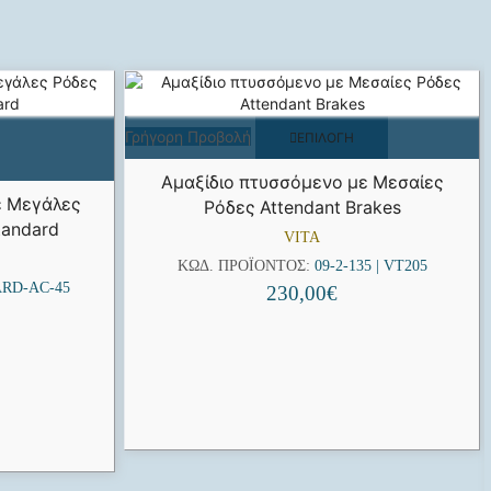
Γρήγορη Προβολή
ΕΠΙΛΟΓΉ
Αμαξίδιο πτυσσόμενο με Μεσαίες
ε Μεγάλες
Ρόδες Attendant Brakes
tandard
VITA
ΚΩΔ. ΠΡΟΪΌΝΤΟΣ:
09-2-135 | VT205
RD-AC-45
230,00
€