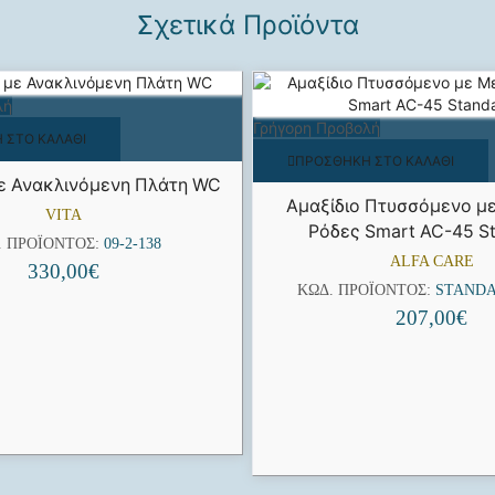
Σχετικά Προϊόντα
λή
Γρήγορη Προβολή
 ΣΤΟ ΚΑΛΆΘΙ
ΠΡΟΣΘΉΚΗ ΣΤΟ ΚΑΛΆΘΙ
με Ανακλινόμενη Πλάτη WC
Αμαξίδιο Πτυσσόμενο μ
VITA
Ρόδες Smart AC-45 S
. ΠΡΟΪΌΝΤΟΣ:
09-2-138
ALFA CARE
330,00
€
ΚΩΔ. ΠΡΟΪΌΝΤΟΣ:
STANDA
207,00
€