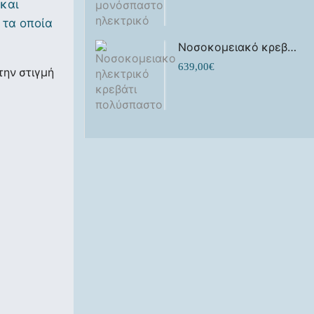
και
 τα οποία
Νοσοκομειακό κρεβάτι νοσηλείας ηλεκτρικό KN 200 H πολύσπαστο
639,00
€
την στιγμή