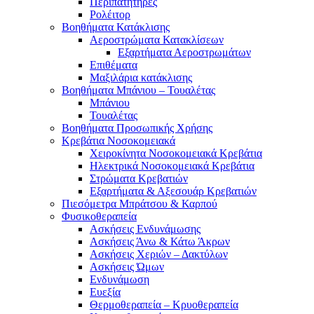
Περιπατητήρες
Ρολέιτορ
Βοηθήματα Κατάκλισης
Αεροστρώματα Κατακλίσεων
Εξαρτήματα Αεροστρωμάτων
Επιθέματα
Μαξιλάρια κατάκλισης
Βοηθήματα Μπάνιου – Τουαλέτας
Μπάνιου
Τουαλέτας
Βοηθήματα Προσωπικής Χρήσης
Κρεβάτια Νοσοκομειακά
Χειροκίνητα Νοσοκομειακά Κρεβάτια
Ηλεκτρικά Νοσοκομειακά Κρεβάτια
Στρώματα Κρεβατιών
Εξαρτήματα & Αξεσουάρ Κρεβατιών
Πιεσόμετρα Μπράτσου & Καρπού
Φυσικοθεραπεία
Ασκήσεις Ενδυνάμωσης
Ασκήσεις Άνω & Κάτω Άκρων
Ασκήσεις Χεριών – Δακτύλων
Ασκήσεις Ώμων
Ενδυνάμωση
Ευεξία
Θερμοθεραπεία – Κρυοθεραπεία