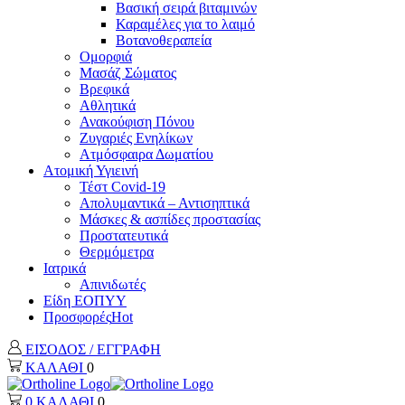
Βασική σειρά βιταμινών
Καραμέλες για το λαιμό
Βοτανοθεραπεία
Ομορφιά
Μασάζ Σώματος
Βρεφικά
Αθλητικά
Ανακούφιση Πόνου
Ζυγαριές Ενηλίκων
Ατμόσφαιρα Δωματίου
Ατομική Υγιεινή
Τέστ Covid-19
Απολυμαντικά – Αντισηπτικά
Μάσκες & ασπίδες προστασίας
Προστατευτικά
Θερμόμετρα
Ιατρικά
Απινιδωτές
Είδη ΕΟΠΥΥ
Προσφορές
Hot
ΕΙΣΟΔΟΣ / ΕΓΓΡΑΦΗ
ΚΑΛΑΘΙ
0
0
ΚΑΛΑΘΙ
0