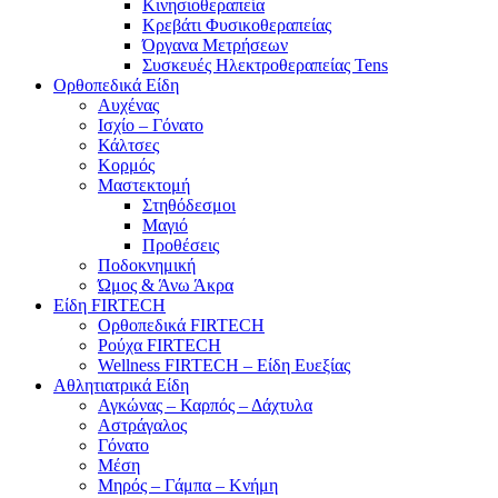
Κινησιοθεραπεία
Κρεβάτι Φυσικοθεραπείας
Όργανα Μετρήσεων
Συσκευές Ηλεκτροθεραπείας Tens
Ορθοπεδικά Είδη
Αυχένας
Ισχίο – Γόνατο
Κάλτσες
Κορμός
Μαστεκτομή
Στηθόδεσμοι
Μαγιό
Προθέσεις
Ποδοκνημική
Ώμος & Άνω Άκρα
Είδη FIRTECH
Ορθοπεδικά FIRTECH
Ρούχα FIRTECH
Wellness FIRTECH – Είδη Ευεξίας
Αθλητιατρικά Είδη
Αγκώνας – Καρπός – Δάχτυλα
Αστράγαλος
Γόνατο
Μέση
Μηρός – Γάμπα – Κνήμη