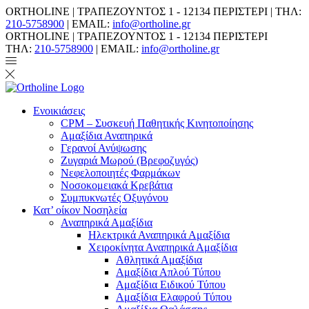
ORTHOLINE | ΤΡΑΠΕΖΟΥΝΤΟΣ 1 - 12134 ΠΕΡΙΣΤΕΡΙ | ΤΗΛ:
210-5758900
| EMAIL:
info@ortholine.gr
ORTHOLINE | ΤΡΑΠΕΖΟΥΝΤΟΣ 1 - 12134 ΠΕΡΙΣΤΕΡΙ
ΤΗΛ:
210-5758900
| EMAIL:
info@ortholine.gr
Ενοικιάσεις
CPM – Συσκευή Παθητικής Κινητοποίησης
Αμαξίδια Αναπηρικά
Γερανοί Ανύψωσης
Ζυγαριά Μωρού (Βρεφοζυγός)
Νεφελοποιητές Φαρμάκων
Νοσοκομειακά Κρεβάτια
Συμπυκνωτές Οξυγόνου
Κατ’ οίκον Νοσηλεία
Αναπηρικά Αμαξίδια
Ηλεκτρικά Αναπηρικά Αμαξίδια
Χειροκίνητα Αναπηρικά Αμαξίδια
Αθλητικά Αμαξίδια
Αμαξίδια Απλού Τύπου
Αμαξίδια Ειδικού Τύπου
Αμαξίδια Ελαφρού Τύπου