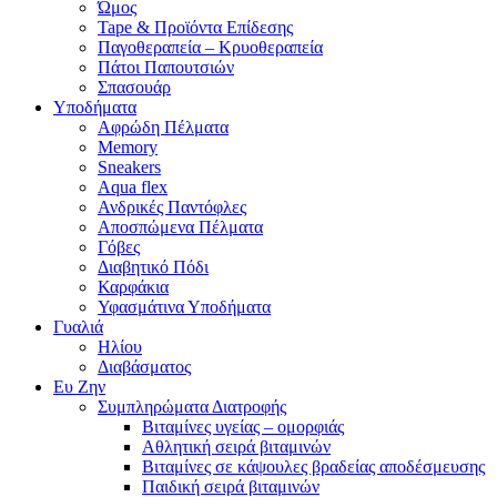
Ώμος
Tape & Προϊόντα Επίδεσης
Παγοθεραπεία – Κρυοθεραπεία
Πάτοι Παπουτσιών
Σπασουάρ
Υποδήματα
Αφρώδη Πέλματα
Memory
Sneakers
Aqua flex
Ανδρικές Παντόφλες
Αποσπώμενα Πέλματα
Γόβες
Διαβητικό Πόδι
Καρφάκια
Υφασμάτινα Υποδήματα
Γυαλιά
Ηλίου
Διαβάσματος
Ευ Ζην
Συμπληρώματα Διατροφής
Βιταμίνες υγείας – ομορφιάς
Αθλητική σειρά βιταμινών
Βιταμίνες σε κάψουλες βραδείας αποδέσμευσης
Παιδική σειρά βιταμινών