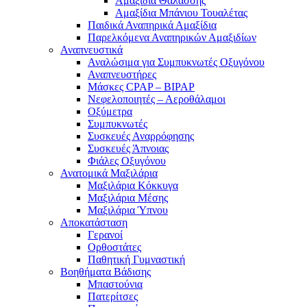
Αμαξίδια Θαλάσσης
Αμαξίδια Μπάνιου Τουαλέτας
Παιδικά Αναπηρικά Αμαξίδια
Παρελκόμενα Αναπηρικών Αμαξιδίων
Αναπνευστικά
Αναλώσιμα για Συμπυκνωτές Οξυγόνου
Αναπνευστήρες
Μάσκες CPAP – BIPAP
Νεφελοποιητές – Αεροθάλαμοι
Οξύμετρα
Συμπυκνωτές
Συσκευές Αναρρόφησης
Συσκευές Άπνοιας
Φιάλες Οξυγόνου
Ανατομικά Μαξιλάρια
Μαξιλάρια Κόκκυγα
Μαξιλάρια Μέσης
Μαξιλάρια Ύπνου
Αποκατάσταση
Γερανοί
Ορθοστάτες
Παθητική Γυμναστική
Βοηθήματα Βάδισης
Μπαστούνια
Πατερίτσες