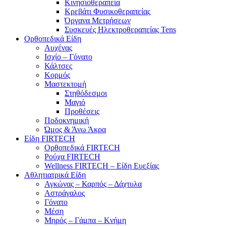
Κινησιοθεραπεία
Κρεβάτι Φυσικοθεραπείας
Όργανα Μετρήσεων
Συσκευές Ηλεκτροθεραπείας Tens
Ορθοπεδικά Είδη
Αυχένας
Ισχίο – Γόνατο
Κάλτσες
Κορμός
Μαστεκτομή
Στηθόδεσμοι
Μαγιό
Προθέσεις
Ποδοκνημική
Ώμος & Άνω Άκρα
Είδη FIRTECH
Ορθοπεδικά FIRTECH
Ρούχα FIRTECH
Wellness FIRTECH – Είδη Ευεξίας
Αθλητιατρικά Είδη
Αγκώνας – Καρπός – Δάχτυλα
Αστράγαλος
Γόνατο
Μέση
Μηρός – Γάμπα – Κνήμη