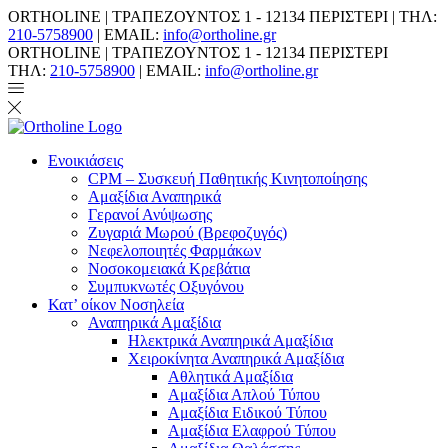
ORTHOLINE | ΤΡΑΠΕΖΟΥΝΤΟΣ 1 - 12134 ΠΕΡΙΣΤΕΡΙ | ΤΗΛ:
210-5758900
| EMAIL:
info@ortholine.gr
ORTHOLINE | ΤΡΑΠΕΖΟΥΝΤΟΣ 1 - 12134 ΠΕΡΙΣΤΕΡΙ
ΤΗΛ:
210-5758900
| EMAIL:
info@ortholine.gr
Ενοικιάσεις
CPM – Συσκευή Παθητικής Κινητοποίησης
Αμαξίδια Αναπηρικά
Γερανοί Ανύψωσης
Ζυγαριά Μωρού (Βρεφοζυγός)
Νεφελοποιητές Φαρμάκων
Νοσοκομειακά Κρεβάτια
Συμπυκνωτές Οξυγόνου
Κατ’ οίκον Νοσηλεία
Αναπηρικά Αμαξίδια
Ηλεκτρικά Αναπηρικά Αμαξίδια
Χειροκίνητα Αναπηρικά Αμαξίδια
Αθλητικά Αμαξίδια
Αμαξίδια Απλού Τύπου
Αμαξίδια Ειδικού Τύπου
Αμαξίδια Ελαφρού Τύπου