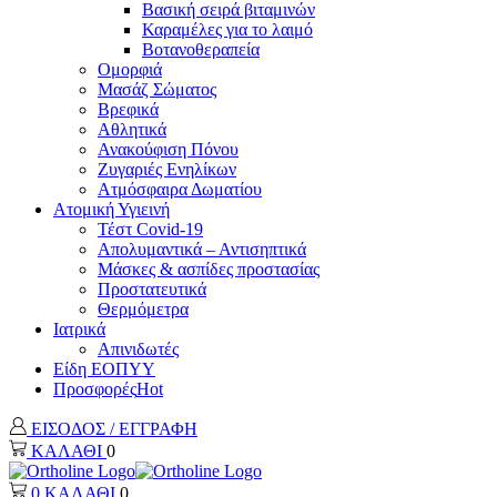
Βασική σειρά βιταμινών
Καραμέλες για το λαιμό
Βοτανοθεραπεία
Ομορφιά
Μασάζ Σώματος
Βρεφικά
Αθλητικά
Ανακούφιση Πόνου
Ζυγαριές Ενηλίκων
Ατμόσφαιρα Δωματίου
Ατομική Υγιεινή
Τέστ Covid-19
Απολυμαντικά – Αντισηπτικά
Μάσκες & ασπίδες προστασίας
Προστατευτικά
Θερμόμετρα
Ιατρικά
Απινιδωτές
Είδη ΕΟΠΥΥ
Προσφορές
Hot
ΕΙΣΟΔΟΣ / ΕΓΓΡΑΦΗ
ΚΑΛΑΘΙ
0
0
ΚΑΛΑΘΙ
0