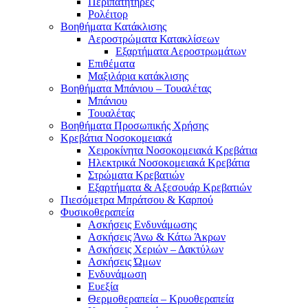
Περιπατητήρες
Ρολέιτορ
Βοηθήματα Κατάκλισης
Αεροστρώματα Κατακλίσεων
Εξαρτήματα Αεροστρωμάτων
Επιθέματα
Μαξιλάρια κατάκλισης
Βοηθήματα Μπάνιου – Τουαλέτας
Μπάνιου
Τουαλέτας
Βοηθήματα Προσωπικής Χρήσης
Κρεβάτια Νοσοκομειακά
Χειροκίνητα Νοσοκομειακά Κρεβάτια
Ηλεκτρικά Νοσοκομειακά Κρεβάτια
Στρώματα Κρεβατιών
Εξαρτήματα & Αξεσουάρ Κρεβατιών
Πιεσόμετρα Μπράτσου & Καρπού
Φυσικοθεραπεία
Ασκήσεις Ενδυνάμωσης
Ασκήσεις Άνω & Κάτω Άκρων
Ασκήσεις Χεριών – Δακτύλων
Ασκήσεις Ώμων
Ενδυνάμωση
Ευεξία
Θερμοθεραπεία – Κρυοθεραπεία