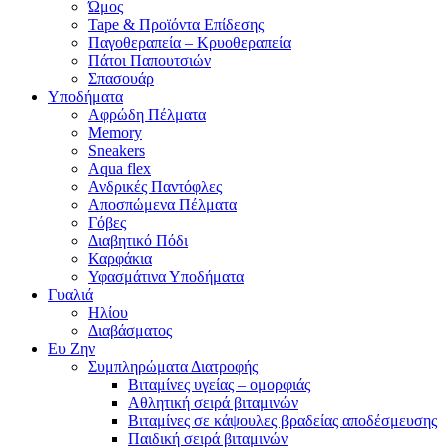
Ώμος
Tape & Προϊόντα Επίδεσης
Παγοθεραπεία – Κρυοθεραπεία
Πάτοι Παπουτσιών
Σπασουάρ
Υποδήματα
Αφρώδη Πέλματα
Memory
Sneakers
Aqua flex
Ανδρικές Παντόφλες
Αποσπώμενα Πέλματα
Γόβες
Διαβητικό Πόδι
Καρφάκια
Υφασμάτινα Υποδήματα
Γυαλιά
Ηλίου
Διαβάσματος
Ευ Ζην
Συμπληρώματα Διατροφής
Βιταμίνες υγείας – ομορφιάς
Αθλητική σειρά βιταμινών
Βιταμίνες σε κάψουλες βραδείας αποδέσμευσης
Παιδική σειρά βιταμινών