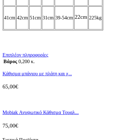
22cm
41cm
42cm
51cm
31cm
39-54cm
225kg
Επιπλέον πληροφορίες
Βάρος
0,200 κ.
Κάθισμα μπάνιου με πλάτη και χ...
65,00
€
Mobiak Ανυψωτικό Κάθισμα Τουαλ...
75,00
€
Σχετικά Προϊόντα