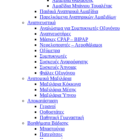
Αμαξίδια Θαλάσσης
Αμαξίδια Μπάνιου Τουαλέτας
Παιδικά Αναπηρικά Αμαξίδια
Παρελκόμενα Αναπηρικών Αμαξιδίων
Αναπνευστικά
Αναλώσιμα για Συμπυκνωτές Οξυγόνου
Αναπνευστήρες
Μάσκες CPAP – BIPAP
Νεφελοποιητές – Αεροθάλαμοι
Οξύμετρα
Συμπυκνωτές
Συσκευές Αναρρόφησης
Συσκευές Άπνοιας
Φιάλες Οξυγόνου
Ανατομικά Μαξιλάρια
Μαξιλάρια Κόκκυγα
Μαξιλάρια Μέσης
Μαξιλάρια Ύπνου
Αποκατάσταση
Γερανοί
Ορθοστάτες
Παθητική Γυμναστική
Βοηθήματα Βάδισης
Μπαστούνια
Πατερίτσες