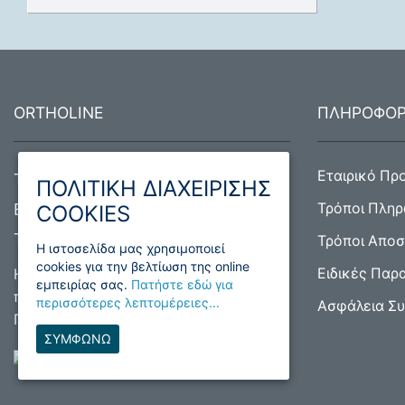
ORTHOLINE
ΠΛΗΡΟΦΟΡ
Εταιρικό Πρ
Τραπεζούντος 1, 12134 Περιστέρι
ΠΟΛΙΤΙΚΗ ΔΙΑΧΕΙΡΙΣΗΣ
Email:
info@ortholine.gr
Τρόποι Πλη
COOKIES
Τηλ:
210 5758900
Τρόποι Απο
H ιστοσελίδα μας χρησιμοποιεί
cookies για την βελτίωση της online
Ειδικές Παρ
Η εταιρεία Ortholine είναι
εμπειρίας σας.
Πατήστε εδώ για
πιστοποιημένη σύμφωνα με το Διεθνές
περισσότερες λεπτομέρειες...
Ασφάλεια Σ
Πρότυπο ΕΛΟΤ ΕΝ ISO 9001:2015
ΣΥΜΦΩΝΩ