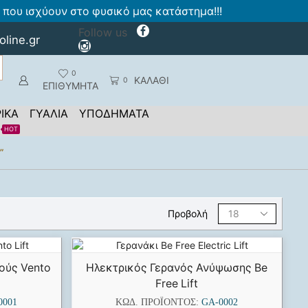
που ισχύουν στο φυσικό μας κατάστημα!!!
Follow us
oline.gr
0
ΚΑΛΑΘΙ
0
ΕΠΙΘΥΜΗΤΑ
ΙΚΑ
ΓΥΑΛΙΑ
ΥΠΟΔΗΜΑΤΑ
HOT
”
Προβολή
ούς Vento
Ηλεκτρικός Γερανός Ανύψωσης Be
Free Lift
0001
ΚΩΔ. ΠΡΟΪΌΝΤΟΣ:
GA-0002