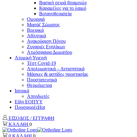
Βασική σειρά βιταμινών
Καραμέλες για το λαιμό
Βοτανοθεραπεία
Ομορφιά
Μασάζ Σώματος
Βρεφικά
Αθλητικά
Ανακούφιση Πόνου
Ζυγαριές Ενηλίκων
Ατμόσφαιρα Δωματίου
Ατομική Υγιεινή
Τέστ Covid-19
Απολυμαντικά – Αντισηπτικά
Μάσκες & ασπίδες προστασίας
Προστατευτικά
Θερμόμετρα
Ιατρικά
Απινιδωτές
Είδη ΕΟΠΥΥ
Προσφορές
Hot
ΕΙΣΟΔΟΣ / ΕΓΓΡΑΦΗ
ΚΑΛΑΘΙ
0
0
ΚΑΛΑΘΙ
0