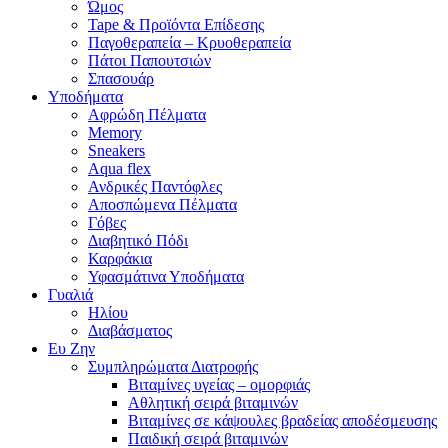
Ώμος
Tape & Προϊόντα Επίδεσης
Παγοθεραπεία – Κρυοθεραπεία
Πάτοι Παπουτσιών
Σπασουάρ
Υποδήματα
Αφρώδη Πέλματα
Memory
Sneakers
Aqua flex
Ανδρικές Παντόφλες
Αποσπώμενα Πέλματα
Γόβες
Διαβητικό Πόδι
Καρφάκια
Υφασμάτινα Υποδήματα
Γυαλιά
Ηλίου
Διαβάσματος
Ευ Ζην
Συμπληρώματα Διατροφής
Βιταμίνες υγείας – ομορφιάς
Αθλητική σειρά βιταμινών
Βιταμίνες σε κάψουλες βραδείας αποδέσμευσης
Παιδική σειρά βιταμινών