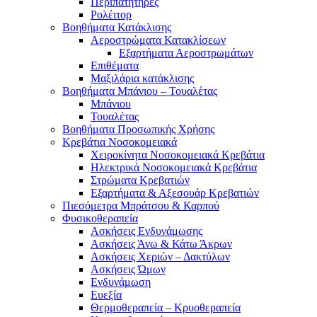
Περιπατητήρες
Ρολέιτορ
Βοηθήματα Κατάκλισης
Αεροστρώματα Κατακλίσεων
Εξαρτήματα Αεροστρωμάτων
Επιθέματα
Μαξιλάρια κατάκλισης
Βοηθήματα Μπάνιου – Τουαλέτας
Μπάνιου
Τουαλέτας
Βοηθήματα Προσωπικής Χρήσης
Κρεβάτια Νοσοκομειακά
Χειροκίνητα Νοσοκομειακά Κρεβάτια
Ηλεκτρικά Νοσοκομειακά Κρεβάτια
Στρώματα Κρεβατιών
Εξαρτήματα & Αξεσουάρ Κρεβατιών
Πιεσόμετρα Μπράτσου & Καρπού
Φυσικοθεραπεία
Ασκήσεις Ενδυνάμωσης
Ασκήσεις Άνω & Κάτω Άκρων
Ασκήσεις Χεριών – Δακτύλων
Ασκήσεις Ώμων
Ενδυνάμωση
Ευεξία
Θερμοθεραπεία – Κρυοθεραπεία