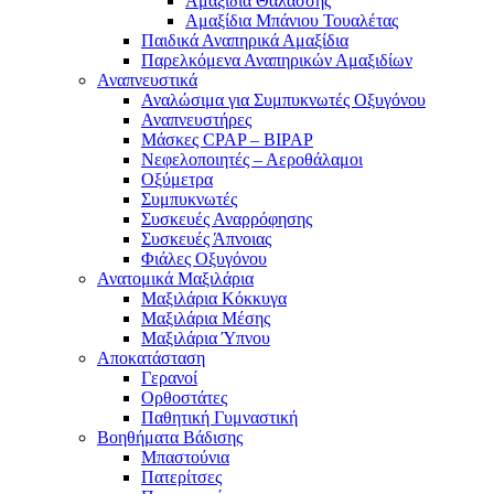
Αμαξίδια Θαλάσσης
Αμαξίδια Μπάνιου Τουαλέτας
Παιδικά Αναπηρικά Αμαξίδια
Παρελκόμενα Αναπηρικών Αμαξιδίων
Αναπνευστικά
Αναλώσιμα για Συμπυκνωτές Οξυγόνου
Αναπνευστήρες
Μάσκες CPAP – BIPAP
Νεφελοποιητές – Αεροθάλαμοι
Οξύμετρα
Συμπυκνωτές
Συσκευές Αναρρόφησης
Συσκευές Άπνοιας
Φιάλες Οξυγόνου
Ανατομικά Μαξιλάρια
Μαξιλάρια Κόκκυγα
Μαξιλάρια Μέσης
Μαξιλάρια Ύπνου
Αποκατάσταση
Γερανοί
Ορθοστάτες
Παθητική Γυμναστική
Βοηθήματα Βάδισης
Μπαστούνια
Πατερίτσες