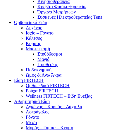
Κινησιοθεραπεία
Κρεβάτι Φυσικοθεραπείας
Όργανα Μετρήσεων
Συσκευές Ηλεκτροθεραπείας Tens
Ορθοπεδικά Είδη
Αυχένας
Ισχίο – Γόνατο
Κάλτσες
Κορμός
Μαστεκτομή
Στηθόδεσμοι
Μαγιό
Προθέσεις
Ποδοκνημική
Ώμος & Άνω Άκρα
Είδη FIRTECH
Ορθοπεδικά FIRTECH
Ρούχα FIRTECH
Wellness FIRTECH – Είδη Ευεξίας
Αθλητιατρικά Είδη
Αγκώνας – Καρπός – Δάχτυλα
Αστράγαλος
Γόνατο
Μέση
Μηρός – Γάμπα – Κνήμη