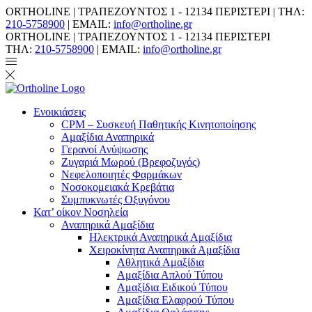
ORTHOLINE | ΤΡΑΠΕΖΟΥΝΤΟΣ 1 - 12134 ΠΕΡΙΣΤΕΡΙ | ΤΗΛ:
210-5758900
| EMAIL:
info@ortholine.gr
ORTHOLINE | ΤΡΑΠΕΖΟΥΝΤΟΣ 1 - 12134 ΠΕΡΙΣΤΕΡΙ
ΤΗΛ:
210-5758900
| EMAIL:
info@ortholine.gr
Ενοικιάσεις
CPM – Συσκευή Παθητικής Κινητοποίησης
Αμαξίδια Αναπηρικά
Γερανοί Ανύψωσης
Ζυγαριά Μωρού (Βρεφοζυγός)
Νεφελοποιητές Φαρμάκων
Νοσοκομειακά Κρεβάτια
Συμπυκνωτές Οξυγόνου
Κατ’ οίκον Νοσηλεία
Αναπηρικά Αμαξίδια
Ηλεκτρικά Αναπηρικά Αμαξίδια
Χειροκίνητα Αναπηρικά Αμαξίδια
Αθλητικά Αμαξίδια
Αμαξίδια Απλού Τύπου
Αμαξίδια Ειδικού Τύπου
Αμαξίδια Ελαφρού Τύπου