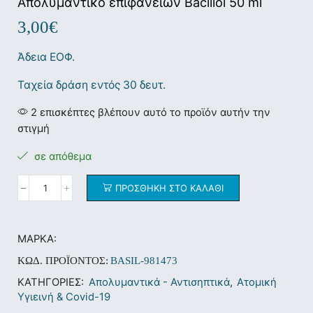
Απολυμαντικό επιφανειών Bacillol 50 ml
3,00
€
Άδεια ΕΟΦ.
Ταχεία δράση εντός 30 δευτ.
2 επισκέπτες βλέπουν αυτό το προϊόν αυτήν την
στιγμή
σε απόθεμα
ΠΡΟΣΘΉΚΗ ΣΤΟ ΚΑΛΆΘΙ
ΜΆΡΚΑ:
ΚΩΔ. ΠΡΟΪΌΝΤΟΣ:
BASIL-981473
ΚΑΤΗΓΟΡΊΕΣ:
Απολυμαντικά - Αντισηπτικά
,
Ατομική
Υγιεινή & Covid-19