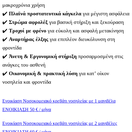
μακροχρόνια χρήση
✔️
Πλαϊνά προστατευτικά κάγκελα
για μέγιστη ασφάλεια
✔️
Στρώμα αφρολέξ
για βασική στήριξη και ξεκούραση
✔️
Τροχοί με φρένο
για εύκολη και ασφαλή μετακίνηση
✔️
Αναρτήρας έλξης
για επιπλέον διευκόλυνση στη
φροντίδα
✔️
Άνετη & Εργονομική στήριξη
προσαρμoσμένη στις
ανάγκες του ασθενή
✔️
Οικονομική & πρακτική λύση
για κατ’ οίκον
νοσηλεία και φροντίδα
Ενοικίαση Νοσοκομειακό κρεβάτι νοσηλείας με 1 μανιβέλα
ΕΝΟΙΚΙΑΣΗ 50 € / μήνα
Ενοικίαση Νοσοκομειακό κρεβάτι νοσηλείας με 2 μανιβέλες
ΕΝΟΙΚΙΑΣΗ 60 € / μήνα